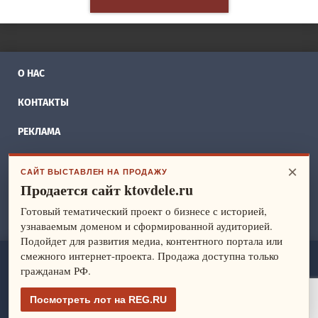
О НАС
КОНТАКТЫ
РЕКЛАМА
БИЗНЕС ИДЕИ
×
САЙТ ВЫСТАВЛЕН НА ПРОДАЖУ
Продается сайт ktovdele.ru
СПРАВОЧНИК
Готовый тематический проект о бизнесе с историей,
ФРАНШИЗЫ
узнаваемым доменом и сформированной аудиторией.
Подойдет для развития медиа, контентного портала или
смежного интернет-проекта. Продажа доступна только
ktovdele.ru
— идеи и ведение бизнеса. Все права защищены.
гражданам РФ.
© 2014-2026
Политика конфиденциальности
Посмотреть лот на REG.RU