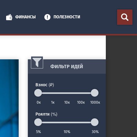
ФИНАНСЫ
ПОЛЕЗНОСТИ
ФИЛЬТР ИДЕЙ
Взнос (₽)
0к
1к
10к
100к
1000к
Роялти (%)
5%
10%
30%