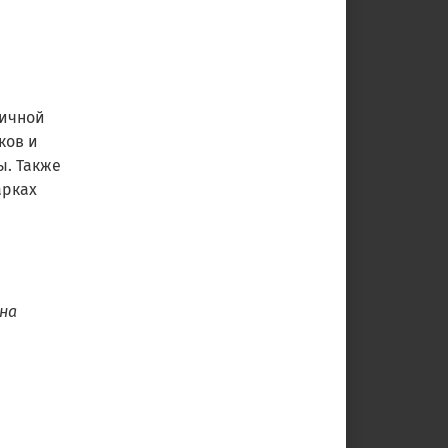
личной
ков и
ы. Также
арках
 на