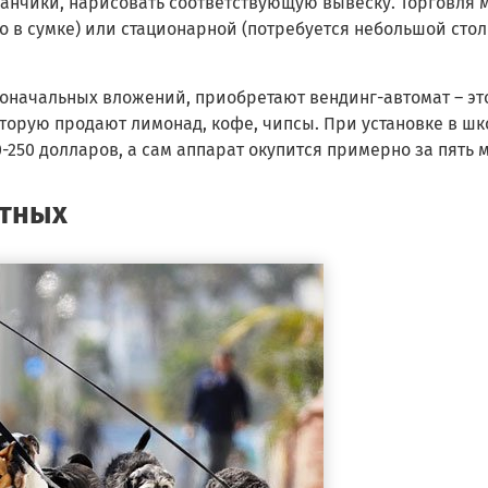
аканчики, нарисовать соответствующую вывеску. Торговля 
ко в сумке) или стационарной (потребуется небольшой стол
воначальных вложений, приобретают вендинг-автомат – эт
торую продают лимонад, кофе, чипсы. При установке в шк
-250 долларов, а сам аппарат окупится примерно за пять 
отных