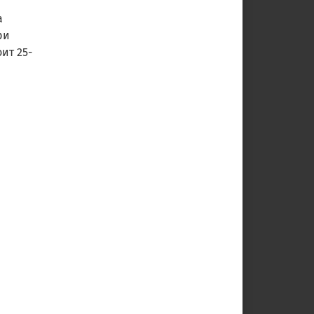
а
ри
ит 25-