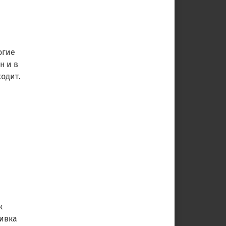
огие
н и в
ходит.
к
шивка