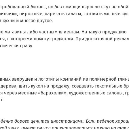
требованный бизнес, но без помощи взрослых тут не обойт
линчики, пирожные, нарезать салаты, готовить мясные ку
 кухни и многое другое.
е магазины либо частным клиентам. На такую продукцию
ы, с которыми помогут родители. При достаточной реклам
тически сразу.
вных зверушек и логотипы компаний из полимерной глин
 дерева, шить кукол на продажу, создавать текстильные б
ся через местные «барахолки», художественные салоны, г
т.
обенно дорого ценится иностранцами. Если ребенок хоро
угой язык, имеет смысл ориентироваться именно на так