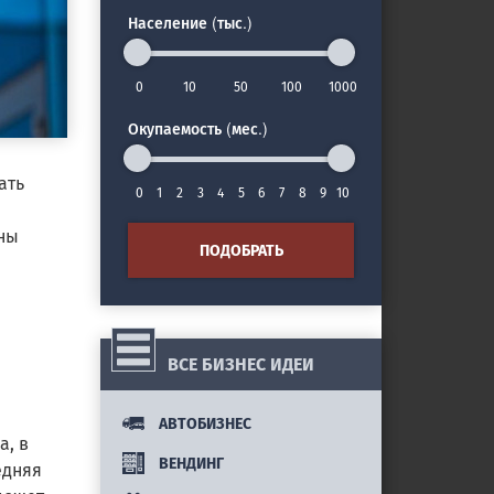
Население (тыс.)
0
10
50
100
1000
Окупаемость (мес.)
ать
0
1
2
3
4
5
6
7
8
9
10
ены
ПОДОБРАТЬ
ВСЕ БИЗНЕС ИДЕИ
АВТОБИЗНЕС
а, в
ВЕНДИНГ
едняя