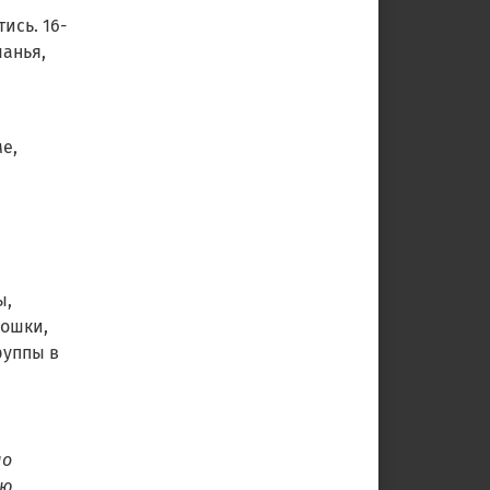
ись. 16-
шанья,
е,
ы,
рошки,
руппы в
шо
ую