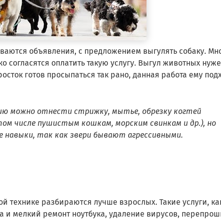
аются объявления, с предложением выгулять собаку. Мн
ко согласятся оплатить такую услугу. Выгул животных нуже
росток готов просыпаться так рано, данная работа ему под
ию можно отнести стрижку, мытье, обрезку когтей
м числе пушистым кошкам, морским свинкам и др.), но
 навыки, так как звери бывают агрессивными.
й технике разбираются лучше взрослых. Такие услуги, ка
а и мелкий ремонт ноутбука, удаление вирусов, перепро