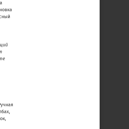
а
ановка
исный
ющий
т
те
Ручная
лбах,
ок,