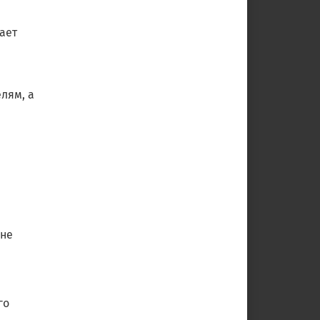
ает
лям, а
 не
и
го