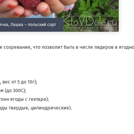
ячка, Лашка – польский сорт
е созревание, что позволит быть в числе лидеров в ягодн
ес от 5 до 10г);
 (до 300С);
онн ягоды с гектара);
оды твердые, цилиндрические).