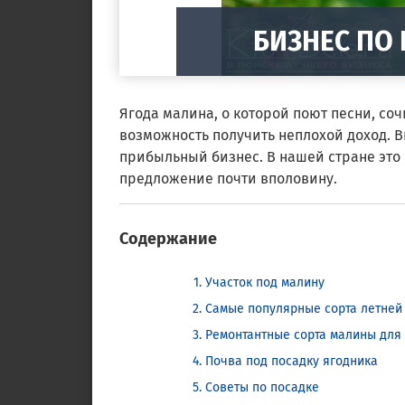
БИЗНЕС П
Ягода малина, о которой поют песни, соч
возможность получить неплохой доход. 
прибыльный бизнес. В нашей стране это
предложение почти вполовину.
Содержание
Участок под малину
Самые популярные сорта летне
Ремонтантные сорта малины для
Почва под посадку ягодника
Советы по посадке