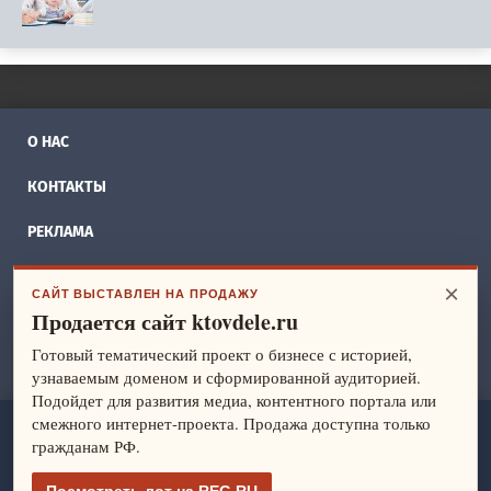
О НАС
КОНТАКТЫ
РЕКЛАМА
БИЗНЕС ИДЕИ
×
САЙТ ВЫСТАВЛЕН НА ПРОДАЖУ
Продается сайт ktovdele.ru
СПРАВОЧНИК
Готовый тематический проект о бизнесе с историей,
ФРАНШИЗЫ
узнаваемым доменом и сформированной аудиторией.
Подойдет для развития медиа, контентного портала или
смежного интернет-проекта. Продажа доступна только
ktovdele.ru
— идеи и ведение бизнеса. Все права защищены.
гражданам РФ.
© 2014-2026
Политика конфиденциальности