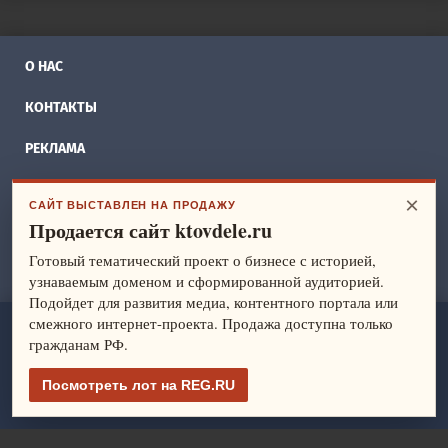
О НАС
КОНТАКТЫ
РЕКЛАМА
БИЗНЕС ИДЕИ
×
САЙТ ВЫСТАВЛЕН НА ПРОДАЖУ
Продается сайт ktovdele.ru
СПРАВОЧНИК
Готовый тематический проект о бизнесе с историей,
ФРАНШИЗЫ
узнаваемым доменом и сформированной аудиторией.
Подойдет для развития медиа, контентного портала или
смежного интернет-проекта. Продажа доступна только
ktovdele.ru
— идеи и ведение бизнеса. Все права защищены.
гражданам РФ.
© 2014-2026
Политика конфиденциальности
Посмотреть лот на REG.RU