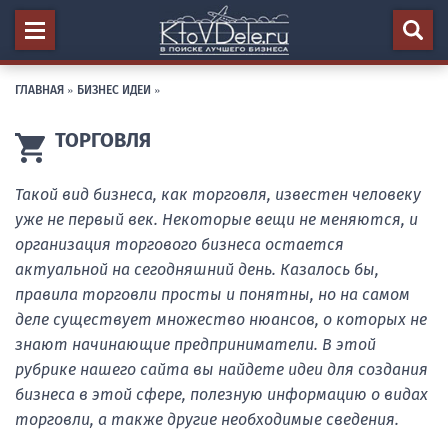
ГЛАВНАЯ
»
БИЗНЕС ИДЕИ
»
ТОРГОВЛЯ
Такой
вид
бизнеса
,
как
торговля
,
известен
человеку
уже
не
первый
век
.
Некоторые
вещи
не
меняются
,
и
организация
торгового
бизнеса
остается
актуальной
на
сегодняшний
день
.
Казалось
бы
,
правила
торговли
просты
и
понятны
,
но
на
самом
деле
существует
множество
нюансов
,
о
которых
не
знают
начинающие
предприниматели
.
В
этой
рубрике
нашего
сайта
вы
найдете
идеи
для
создания
бизнеса
в
этой
сфере
,
полезную
информацию
о
видах
торговли
,
а
также
другие
необходимые
сведения
.