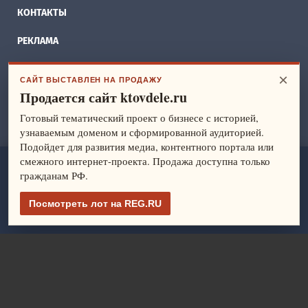
КОНТАКТЫ
РЕКЛАМА
БИЗНЕС ИДЕИ
×
САЙТ ВЫСТАВЛЕН НА ПРОДАЖУ
Продается сайт ktovdele.ru
СПРАВОЧНИК
Готовый тематический проект о бизнесе с историей,
ФРАНШИЗЫ
узнаваемым доменом и сформированной аудиторией.
Подойдет для развития медиа, контентного портала или
смежного интернет-проекта. Продажа доступна только
ktovdele.ru
— идеи и ведение бизнеса. Все права защищены.
гражданам РФ.
© 2014-2026
Политика конфиденциальности
Посмотреть лот на REG.RU