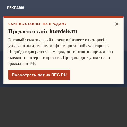
РЕКЛАМА
БИЗНЕС ИДЕИ
×
САЙТ ВЫСТАВЛЕН НА ПРОДАЖУ
Продается сайт ktovdele.ru
СПРАВОЧНИК
Готовый тематический проект о бизнесе с историей,
ФРАНШИЗЫ
узнаваемым доменом и сформированной аудиторией.
Подойдет для развития медиа, контентного портала или
смежного интернет-проекта. Продажа доступна только
ktovdele.ru
— идеи и ведение бизнеса. Все права защищены.
гражданам РФ.
© 2014-2026
Политика конфиденциальности
Посмотреть лот на REG.RU