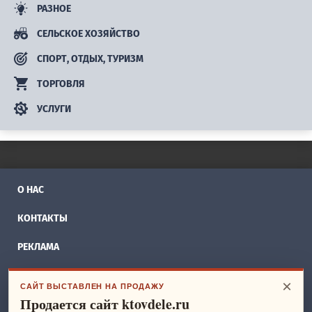
РАЗНОЕ
СЕЛЬСКОЕ ХОЗЯЙСТВО
СПОРТ, ОТДЫХ, ТУРИЗМ
ТОРГОВЛЯ
УСЛУГИ
О НАС
КОНТАКТЫ
РЕКЛАМА
БИЗНЕС ИДЕИ
×
САЙТ ВЫСТАВЛЕН НА ПРОДАЖУ
Продается сайт ktovdele.ru
СПРАВОЧНИК