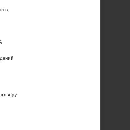
ша в
;
едений
договору