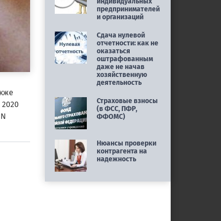
индивидуальных
предпринимателей
и организаций
Сдача нулевой
отчетности: как не
оказаться
оштрафованным
даже не начав
хозяйственную
деятельность
акже
Страховые взносы
 2020
(в ФСС, ПФР,
 N
ФФОМС)
Нюансы проверки
контрагента на
надежность