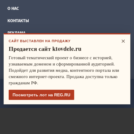
О НАС
КОНТАКТЫ
РЕКЛАМА
×
САЙТ ВЫСТАВЛЕН НА ПРОДАЖУ
БИЗНЕС ИДЕИ
Продается сайт ktovdele.ru
Готовый тематический проект о бизнесе с историей,
СПРАВОЧНИК
узнаваемым доменом и сформированной аудиторией.
Подойдет для развития медиа, контентного портала или
ФРАНШИЗЫ
смежного интернет-проекта. Продажа доступна только
гражданам РФ.
ktovdele.ru
— идеи и ведение бизнеса. Все права защищены.
© 2014-2026
Посмотреть лот на REG.RU
Политика конфиденциальности