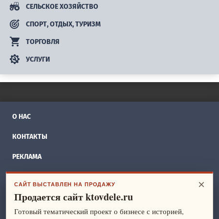
СЕЛЬСКОЕ ХОЗЯЙСТВО
СПОРТ, ОТДЫХ, ТУРИЗМ
ТОРГОВЛЯ
УСЛУГИ
О НАС
КОНТАКТЫ
РЕКЛАМА
БИЗНЕС ИДЕИ
×
САЙТ ВЫСТАВЛЕН НА ПРОДАЖУ
Продается сайт ktovdele.ru
СПРАВОЧНИК
Готовый тематический проект о бизнесе с историей,
ФРАНШИЗЫ