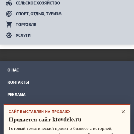
СЕЛЬСКОЕ ХОЗЯЙСТВО
СПОРТ, ОТДЫХ, ТУРИЗМ
ТОРГОВЛЯ
УСЛУГИ
О НАС
КОНТАКТЫ
РЕКЛАМА
БИЗНЕС ИДЕИ
×
САЙТ ВЫСТАВЛЕН НА ПРОДАЖУ
Продается сайт ktovdele.ru
СПРАВОЧНИК
Готовый тематический проект о бизнесе с историей,
ФРАНШИЗЫ