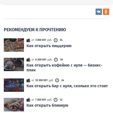
РЕКОМЕНДУЕМ К ПРОЧТЕНИЮ
от
3 300 001
руб.
24
Как открыть пиццерию
от
6 200 001
руб.
18
Как открыть кофейню с нуля — бизнес-
план
от
10 300 001
руб.
24
Как открыть бар с нуля, сколько это стоит
от
7 200 001
руб.
12
Как открыть блинную