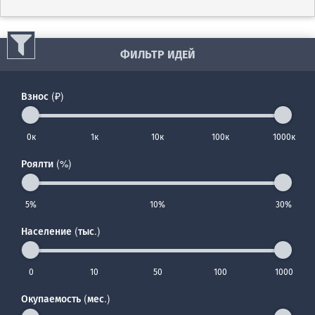
ФИЛЬТР ИДЕЙ
Взнос (₽)
0к
1к
10к
100к
1000к
Роялти (%)
5%
10%
30%
Население (тыс.)
0
10
50
100
1000
Окупаемость (мес.)