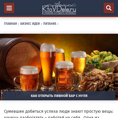
ГЛАВНАЯ
»
БИЗНЕС ИДЕИ
»
ПИТАНИЕ
»
КАК ОТКРЫТЬ ПИВНОЙ БАР С НУЛЯ
Сумевшие добиться успеха люди знают простую вещь:
хочешь разбогатеть – работай на себя. Одна из