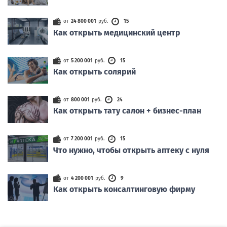
от
24 800 001
руб.
15
Как открыть медицинский центр
от
5 200 001
руб.
15
Как открыть солярий
от
800 001
руб.
24
Как открыть тату салон + бизнес-план
от
7 200 001
руб.
15
Что нужно, чтобы открыть аптеку с нуля
от
4 200 001
руб.
9
Как открыть консалтинговую фирму