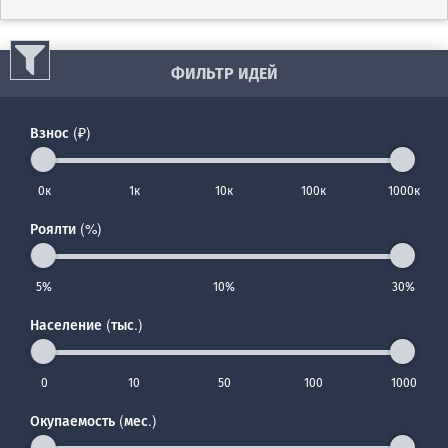
ФИЛЬТР ИДЕЙ
Взнос (₽)
0к
1к
10к
100к
1000к
Роялти (%)
5%
10%
30%
Население (тыс.)
0
10
50
100
1000
Окупаемость (мес.)