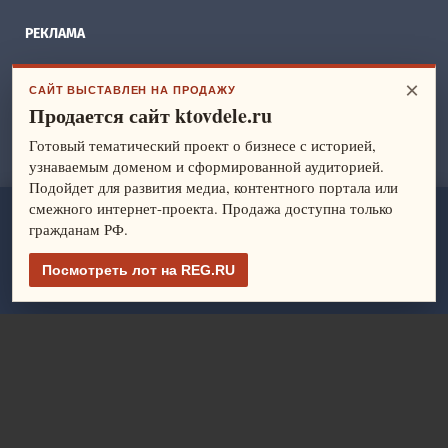
РЕКЛАМА
БИЗНЕС ИДЕИ
×
САЙТ ВЫСТАВЛЕН НА ПРОДАЖУ
Продается сайт ktovdele.ru
СПРАВОЧНИК
Готовый тематический проект о бизнесе с историей,
ФРАНШИЗЫ
узнаваемым доменом и сформированной аудиторией.
Подойдет для развития медиа, контентного портала или
смежного интернет-проекта. Продажа доступна только
ktovdele.ru
— идеи и ведение бизнеса. Все права защищены.
гражданам РФ.
© 2014-2026
Политика конфиденциальности
Посмотреть лот на REG.RU