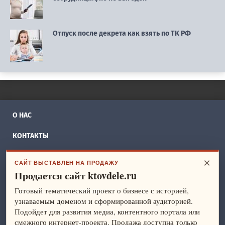
Отпуск после декрета как взять по ТК РФ
О НАС
КОНТАКТЫ
РЕКЛАМА
×
САЙТ ВЫСТАВЛЕН НА ПРОДАЖУ
Продается сайт ktovdele.ru
БИЗНЕС ИДЕИ
Готовый тематический проект о бизнесе с историей,
СПРАВОЧНИК
узнаваемым доменом и сформированной аудиторией.
Подойдет для развития медиа, контентного портала или
ФРАНШИЗЫ
смежного интернет-проекта. Продажа доступна только