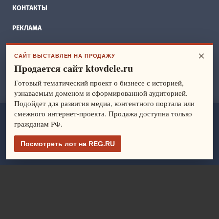
КОНТАКТЫ
РЕКЛАМА
БИЗНЕС ИДЕИ
×
САЙТ ВЫСТАВЛЕН НА ПРОДАЖУ
Продается сайт ktovdele.ru
СПРАВОЧНИК
Готовый тематический проект о бизнесе с историей,
ФРАНШИЗЫ
узнаваемым доменом и сформированной аудиторией.
Подойдет для развития медиа, контентного портала или
смежного интернет-проекта. Продажа доступна только
ktovdele.ru
— идеи и ведение бизнеса. Все права защищены.
гражданам РФ.
© 2014-2026
Политика конфиденциальности
Посмотреть лот на REG.RU