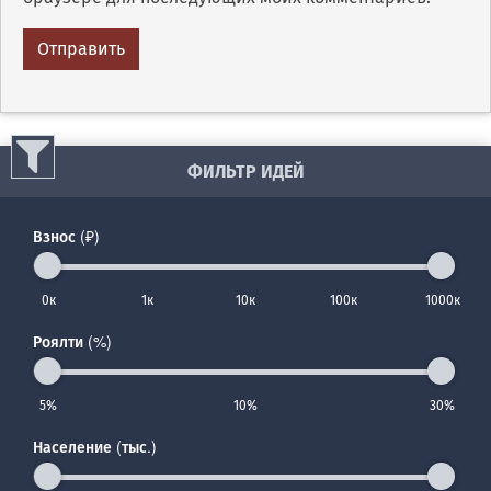
ФИЛЬТР ИДЕЙ
Взнос (₽)
0к
1к
10к
100к
1000к
Роялти (%)
5%
10%
30%
Население (тыс.)