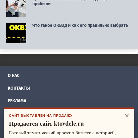
прибыли
Что такое ОКВЭД и как его правильно выбрать
О НАС
КОНТАКТЫ
РЕКЛАМА
БИЗНЕС ИДЕИ
×
САЙТ ВЫСТАВЛЕН НА ПРОДАЖУ
Продается сайт ktovdele.ru
СПРАВОЧНИК
Готовый тематический проект о бизнесе с историей,