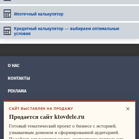
Ипотечный калькулятор
Кредитный калькулятор — выбираем оптимальные
условия
О НАС
КОНТАКТЫ
РЕКЛАМА
БИЗНЕС ИДЕИ
×
САЙТ ВЫСТАВЛЕН НА ПРОДАЖУ
Продается сайт ktovdele.ru
СПРАВОЧНИК
Готовый тематический проект о бизнесе с историей,
ФРАНШИЗЫ
узнаваемым доменом и сформированной аудиторией.
Подойдет для развития медиа, контентного портала или