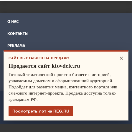
О НАС
КОНТАКТЫ
РЕКЛАМА
×
БИЗНЕС ИДЕИ
САЙТ ВЫСТАВЛЕН НА ПРОДАЖУ
Продается сайт ktovdele.ru
СПРАВОЧНИК
Готовый тематический проект о бизнесе с историей,
узнаваемым доменом и сформированной аудиторией.
ФРАНШИЗЫ
Подойдет для развития медиа, контентного портала или
смежного интернет-проекта. Продажа доступна только
гражданам РФ.
ktovdele.ru
— идеи и ведение бизнеса. Все права защищены.
© 2014-2026
Посмотреть лот на REG.RU
Политика конфиденциальности