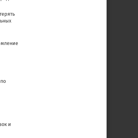
терять
льных
ормление
 по
вок и