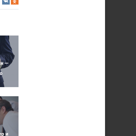
ан —
ю
ер и