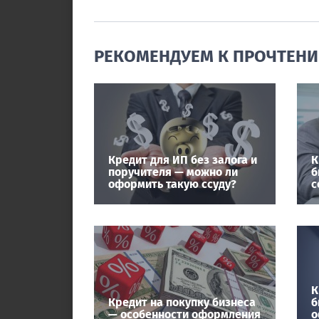
РЕКОМЕНДУЕМ К ПРОЧТЕН
Кредит для ИП без залога и
К
поручителя — можно ли
б
оформить такую ссуду?
с
К
Кредит на покупку бизнеса
б
— особенности оформления
о