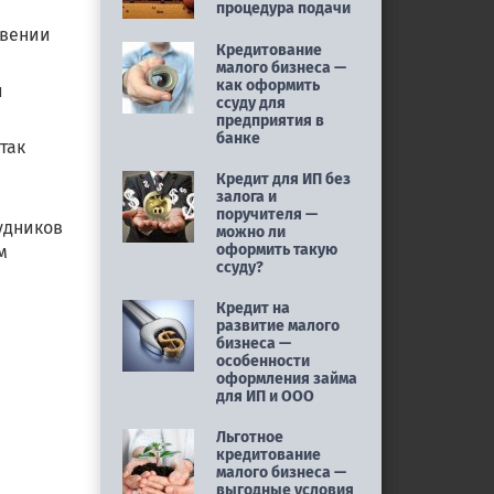
процедура подачи
овении
Кредитование
малого бизнеса —
как оформить
и
ссуду для
предприятия в
банке
так
Кредит для ИП без
залога и
поручителя —
удников
можно ли
оформить такую
м
ссуду?
Кредит на
развитие малого
бизнеса —
особенности
оформления займа
для ИП и ООО
Льготное
кредитование
малого бизнеса —
выгодные условия