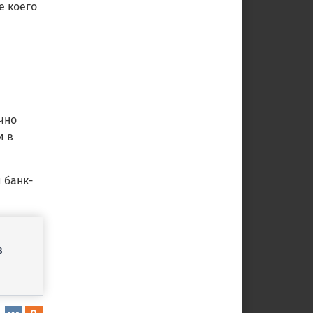
е коего
чно
и в
 банк-
в