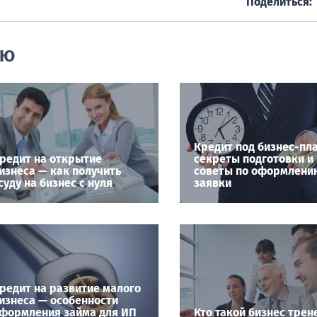
Поделиться:
ИЮ
Кредит под бизнес-пл
редит на открытие
секреты подготовки и
изнеса — как получить
советы по оформлени
суду на бизнес с нуля
заявки
редит на развитие малого
изнеса — особенности
формления займа для ИП
Кто такой бизнес трен