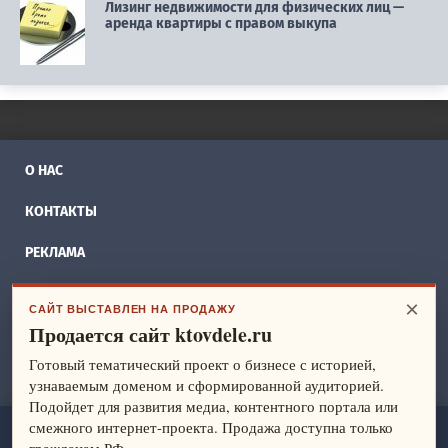
Лизинг недвижимости для физических лиц —
аренда квартиры с правом выкупа
О НАС
КОНТАКТЫ
РЕКЛАМА
БИЗНЕС ИДЕИ
×
САЙТ ВЫСТАВЛЕН НА ПРОДАЖУ
Продается сайт ktovdele.ru
СПРАВОЧНИК
Готовый тематический проект о бизнесе с историей,
ФРАНШИЗЫ
узнаваемым доменом и сформированной аудиторией.
Подойдет для развития медиа, контентного портала или
смежного интернет-проекта. Продажа доступна только
ktovdele.ru
— идеи и ведение бизнеса. Все права защищены.