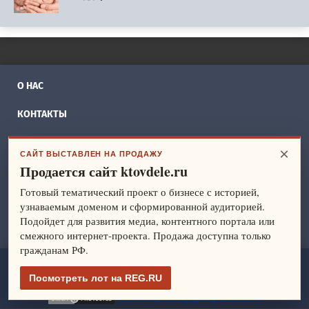
О НАС
КОНТАКТЫ
РЕКЛАМА
×
САЙТ ВЫСТАВЛЕН НА ПРОДАЖУ
Продается сайт ktovdele.ru
БИЗНЕС ИДЕИ
Готовый тематический проект о бизнесе с историей,
СПРАВОЧНИК
узнаваемым доменом и сформированной аудиторией.
Подойдет для развития медиа, контентного портала или
ФРАНШИЗЫ
смежного интернет-проекта. Продажа доступна только
гражданам РФ.
ktovdele.ru
— идеи и ведение бизнеса. Все права защищены.
Посмотреть лот на REG.RU
© 2014-2026
Политика конфиденциальности