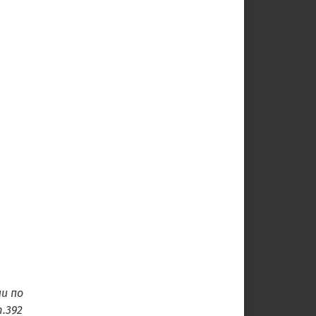
и по
.392