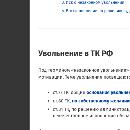
Иск о незаконном увольнении
Восстановление по решению суд
Увольнение в ТК РФ
Под термином «незаконное увольнение»
мотивации. Теме увольнения посвящают
ст.77 ТК, общие
основания увольне
ст.80 ТК,
по собственному желани
ст.81 ТК, по решению администрац
некачественное исполнение обязан