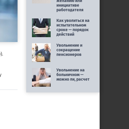
желанию или
инициативе
работодателя
Как уволиться на
испытательном
сроке — порядок
действий
Увольнение и
сокращение
).
пенсионеров
Увольнение на
у
больничном —
можно ли, расчет