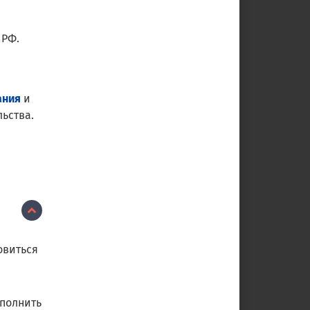
 РФ.
ания
и
ьства.
овиться
ыполнить