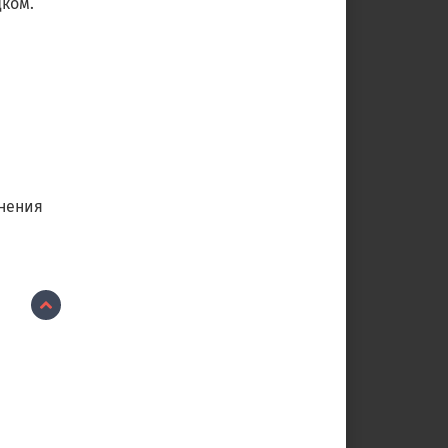
дком.
ьнения