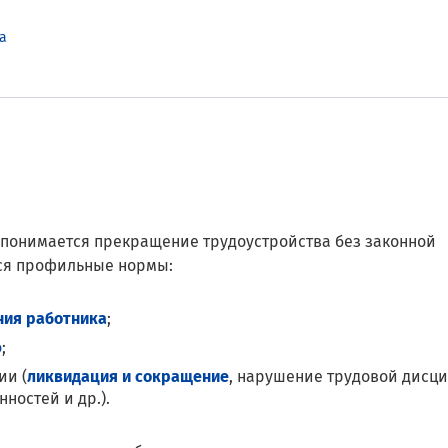
а
 понимается прекращение трудоустройства без законной
ся профильные нормы:
ния работника
;
ю
;
ии (
ликвидация и сокращение
, нарушение трудовой дисц
ностей и др.).