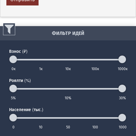
ФИЛЬТР ИДЕЙ
Взнос (₽)
0к
1к
10к
100к
1000к
Роялти (%)
5%
10%
30%
Население (тыс.)
0
10
50
100
1000