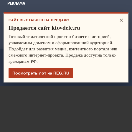
РЕКЛАМА
БИЗНЕС ИДЕИ
×
САЙТ ВЫСТАВЛЕН НА ПРОДАЖУ
Продается сайт ktovdele.ru
СПРАВОЧНИК
Готовый тематический проект о бизнесе с историей,
ФРАНШИЗЫ
узнаваемым доменом и сформированной аудиторией.
Подойдет для развития медиа, контентного портала или
смежного интернет-проекта. Продажа доступна только
ktovdele.ru
— идеи и ведение бизнеса. Все права защищены.
гражданам РФ.
© 2014-2026
Политика конфиденциальности
Посмотреть лот на REG.RU