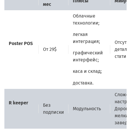
Плюсы
Минус
мес
Облачные
технологии;
легкая
интеграция;
Отсутс
Poster POS
От 29$
деталь
графический
статист
интерфейс;
каса и склад;
доставка.
Сложен
настро
R keeper
Без
Модульность
Дорог 
подписки
мелких
заведе