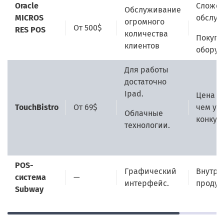
Oracle
Сложен
Обслуживание
MICROS
обслуж
огромного
От 500$
RES POS
количества
Покупк
клиентов
оборуд
Для работы
достаточно
Ipad.
Цена б
TouchBistro
От 69$
чем у
Облачные
конкур
технологии.
POS-
Графический
Внутре
система
—
интерфейс.
продук
Subway