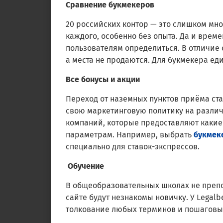
Сравнение букмекеров
20 российских контор — это слишком мно
каждого, особенно без опыта. Да и време
пользователям определиться. В отличие о
а места не продаются. Для букмекера ед
Все бонусы и акции
Переход от наземных пунктов приёма ст
свою маркетинговую политику на различн
компаний, которые предоставляют какие
параметрам. Например, выбрать
букмек
специально для ставок-экспрессов.
Обучение
В общеобразовательных школах не препо
сайте будут незнакомы новичку. У Legal
толкование любых терминов и пошаговы