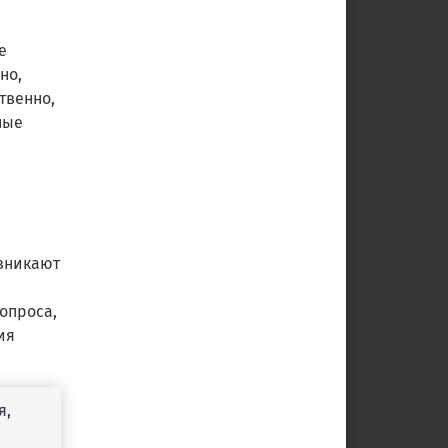
е
но,
твенно,
ные
озникают
опроса,
ия
я,