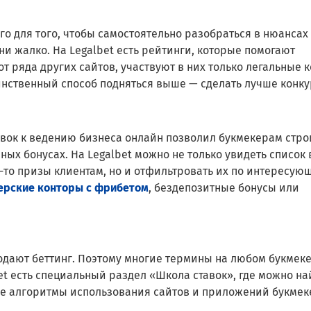
го для того, чтобы самостоятельно разобраться в нюансах
ни жалко. На Legalbet есть рейтинги, которые помогают
т ряда других сайтов, участвуют в них только легальные 
инственный способ подняться выше — сделать лучше конку
авок к ведению бизнеса онлайн позволил букмекерам стро
ых бонусах. На Legalbet можно не только увидеть список 
-то призы клиентам, но и отфильтровать их по интересую
ерские конторы с фрибетом
, бездепозитные бонусы или
дают беттинг. Поэтому многие термины на любом букмек
bet есть специальный раздел «Школа ставок», где можно на
е алгоритмы использования сайтов и приложений букмек