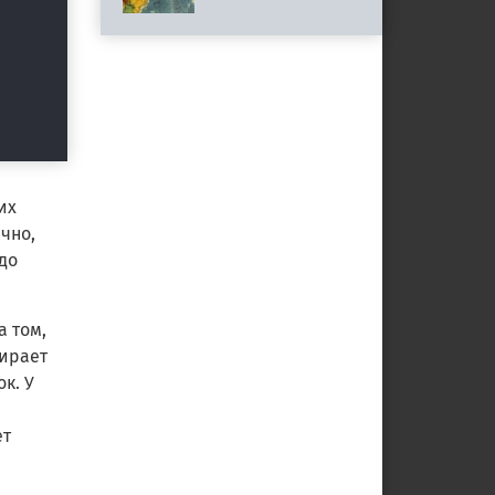
их
чно,
до
а том,
бирает
к. У
ет