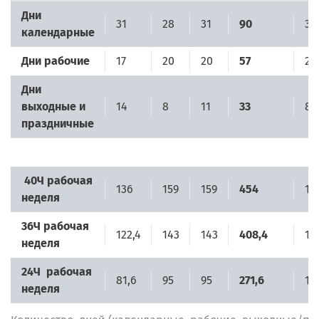
Дни
31
28
31
90
30
календарные
Дни рабочие
17
20
20
57
22
Дни
выходные и
14
8
11
33
8
праздничные
40Ч рабочая
136
159
159
454
17
неделя
36Ч рабочая
122,4
143
143
408,4
15
неделя
24Ч рабочая
81,6
95
95
271,6
10
неделя