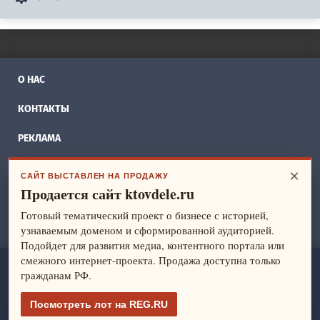
О НАС
КОНТАКТЫ
РЕКЛАМА
БИЗНЕС ИДЕИ
×
САЙТ ВЫСТАВЛЕН НА ПРОДАЖУ
Продается сайт ktovdele.ru
СПРАВОЧНИК
Готовый тематический проект о бизнесе с историей,
ФРАНШИЗЫ
узнаваемым доменом и сформированной аудиторией.
Подойдет для развития медиа, контентного портала или
смежного интернет-проекта. Продажа доступна только
ktovdele.ru
— идеи и ведение бизнеса. Все права защищены.
гражданам РФ.
© 2014-2026
Политика конфиденциальности
Посмотреть лот на REG.RU