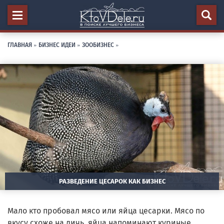
ГЛАВНАЯ
»
БИЗНЕС ИДЕИ
»
ЗООБИЗНЕС
»
РАЗВЕДЕНИЕ ЦЕСАРОК КАК БИЗНЕС
Мало кто пробовал мясо или яйца цесарки. Мясо по
вкусу схоже на дичь, яйца напоминают куриные,