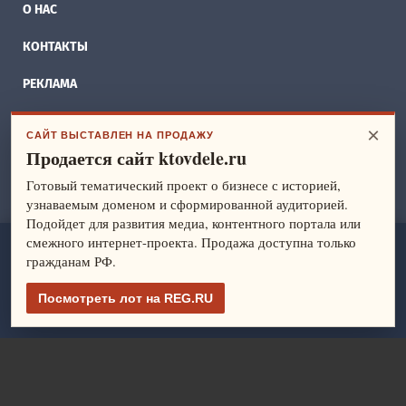
О НАС
КОНТАКТЫ
РЕКЛАМА
БИЗНЕС ИДЕИ
×
САЙТ ВЫСТАВЛЕН НА ПРОДАЖУ
Продается сайт ktovdele.ru
СПРАВОЧНИК
Готовый тематический проект о бизнесе с историей,
ФРАНШИЗЫ
узнаваемым доменом и сформированной аудиторией.
Подойдет для развития медиа, контентного портала или
смежного интернет-проекта. Продажа доступна только
ktovdele.ru
— идеи и ведение бизнеса. Все права защищены.
гражданам РФ.
© 2014-2026
Политика конфиденциальности
Посмотреть лот на REG.RU