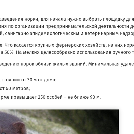
азведения норки, для начала нужно выбрать площадку дл
твия по организации предпринимательской деятельности 
ей, санитарно эпидемиологическим и ветеринарным надзо
е. Что касается крупных фермерских хозяйств, на них но
на 50%. На мелких целесообразно использование ручного т
едению норок вблизи жилых зданий. Минимальная удале
сстоянии от 30 м от дома;
 от 60 метров;
рме превышает 250 особей – не ближе 90 м.