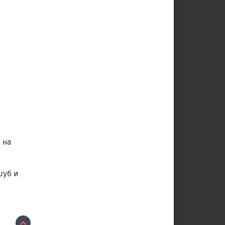
 на
шуб и