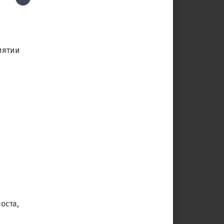
иятии
оста,