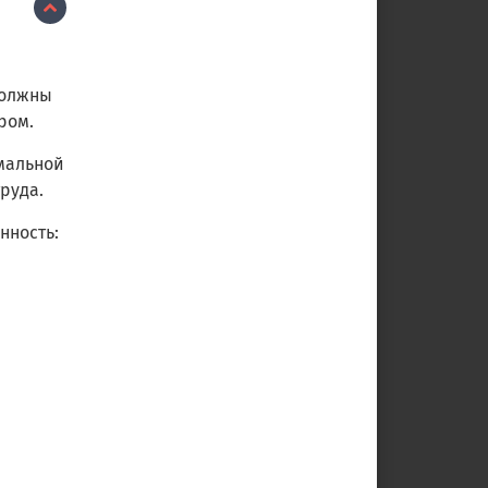
я
должны
ром.
рмальной
руда.
нность: