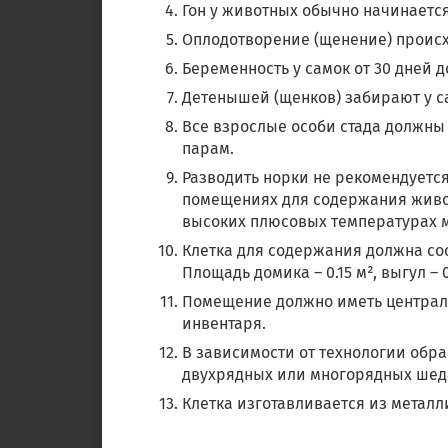
Гон у животных обычно начинаетс
Оплодотворение (щенение) происхо
Беременность у самок от 30 дней д
Детенышей (щенков) забирают у с
Все взрослые особи стада должны 
парам.
Разводить норки не рекомендуется
помещениях для содержания живо
высоких плюсовых температурах ме
Клетка для содержания должна сост
Площадь домика – 0.15 м², выгул – 0
Помещение должно иметь централь
инвентаря.
В зависимости от технологии обра
двухрядных или многорядных шед
Клетка изготавливается из металл