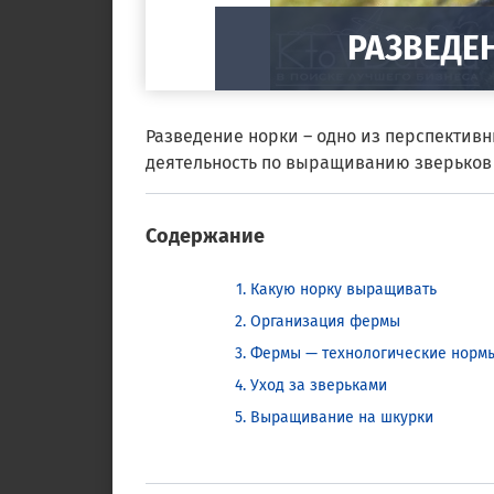
РАЗВЕДЕ
Разведение норки – одно из перспектив
деятельность по выращиванию зверьков р
Содержание
Какую норку выращивать
Организация фермы
Фермы — технологические норм
Уход за зверьками
Выращивание на шкурки