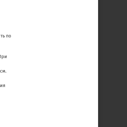
ть по
При
см.
ния