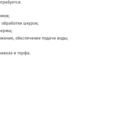
требуется:
рмов;
й обработки шкурок;
фермы;
бжение, обеспечение подачи воды;
навоза и торфа.