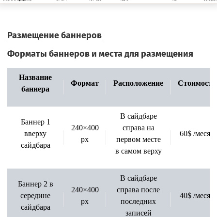
Размещение баннеров
Форматы баннеров и места для размещения
Название
Формат
Расположение
Стоимость
баннера
В сайдбаре
Баннер 1
240×400
справа на
вверху
60$ /месяц
px
первом месте
сайдбара
в самом верху
В сайдбаре
Баннер 2 в
240×400
справа после
середине
40$ /месяц
px
последних
сайдбара
записей