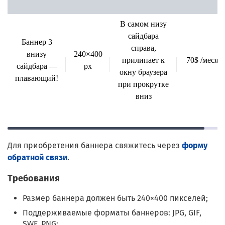
В самом низу
сайдбара
Баннер 3
справа,
внизу
240×400
прилипает к
70$ /месяц
сайдбара —
px
окну браузера
плавающий!
при прокрутке
вниз
Для приобретения баннера свяжитесь через
форму
обратной связи
.
Требования
Размер баннера должен быть 240×400 пикселей;
Поддерживаемые форматы баннеров: JPG, GIF,
SWF, PNG;