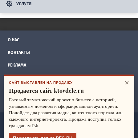
УСЛУГИ
О НАС
КОНТАКТЫ
РЕКЛАМА
БИЗНЕС ИДЕИ
×
САЙТ ВЫСТАВЛЕН НА ПРОДАЖУ
Продается сайт ktovdele.ru
СПРАВОЧНИК
Готовый тематический проект о бизнесе с историей,
ФРАНШИЗЫ
узнаваемым доменом и сформированной аудиторией.
Подойдет для развития медиа, контентного портала или
смежного интернет-проекта. Продажа доступна только
ktovdele.ru
— идеи и ведение бизнеса. Все права защищены.
гражданам РФ.
© 2014-2026
Политика конфиденциальности