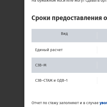
На бумажном носителе могут сдавать орг
Сроки предоставления о
Вид
Единый расчет
СЗВ–М
СЗВ–СТАЖ и ОДВ–1
Отчет по стажу заполняют и в случае
уво