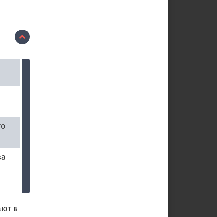
го
за
ают в