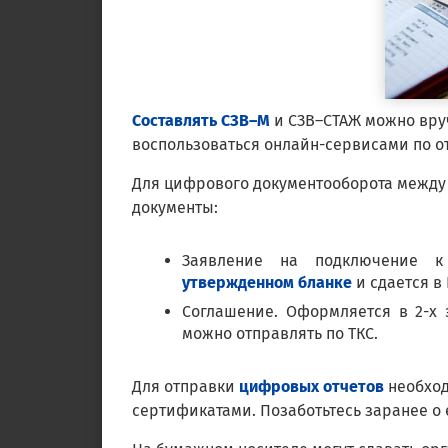
Составлять СЗВ–М
и СЗВ–СТАЖ можно вру
воспользоваться онлайн-сервисами по о
Для цифрового документооборота между 
документы:
Заявление на подключение к 
утвержденном бланке
и сдается в
Соглашение. Оформляется в 2-х 
можно отправлять по ТКС.
Для отправки
цифровых отчетов
необход
сертификатами. Позаботьтесь заранее о 