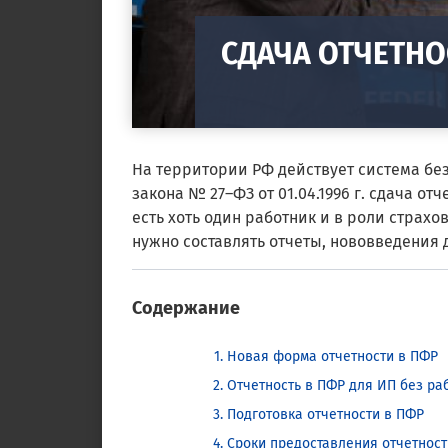
СДАЧА ОТЧЕТНО
На территории РФ действует система без
закона № 27–ФЗ от 01.04.1996 г. сдача о
есть хоть один работник и в роли страхо
нужно составлять отчеты, нововведения д
Содержание
Новая форма отчетности в ПФР
Отчетность в ПФР для ИП без ра
Подготовка отчетности в ПФР
Сроки предоставления отчетност