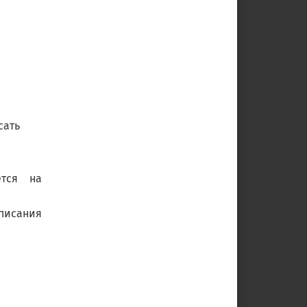
сать
ется на
писания