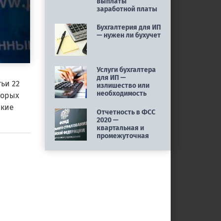
выплаты
заработной платы
Бухгалтерия для ИП
— нужен ли бухучет
Услуги бухгалтера
для ИП —
ьи 22
излишество или
необходимость
торых
акие
Отчетность в ФСС
2020 —
квартальная и
промежуточная