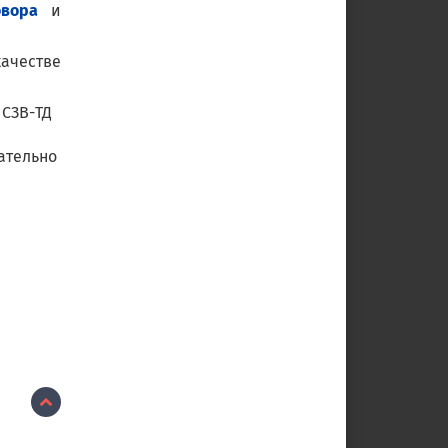
овора
и
ачестве
 СЗВ-ТД
зательно