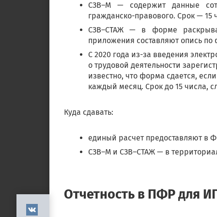
СЗВ–М — содержит данные сот
гражданско-правового. Срок — 15 
СЗВ–СТАЖ — в форме раскрыва
приложения составляют опись по ф
С 2020 года из-за введения элек
о трудовой деятельности зарегист
известно, что форма сдается, есл
каждый месяц. Срок до 15 числа, 
Куда сдавать:
единый расчет предоставляют в ФН
СЗВ–М и СЗВ–СТАЖ — в территориа
Отчетность в ПФР для И