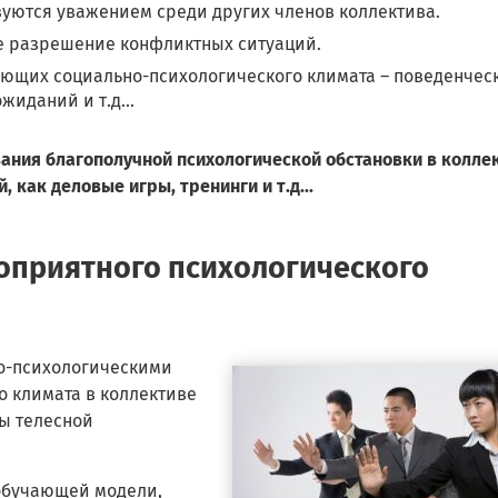
уются уважением среди других членов коллектива.
 разрешение конфликтных ситуаций.
ющих социально-психологического климата – поведенчес
жиданий и т.д...
ия благополучной психологической обстановки в колле
 как деловые игры, тренинги и т.д...
оприятного психологического
о-психологическими
 климата в коллективе
ды телесной
обучающей модели,