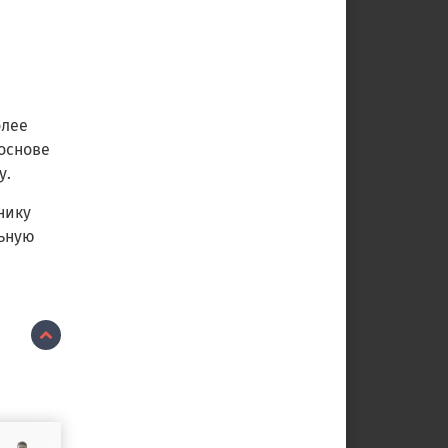
олее
 основе
у.
нику
льную