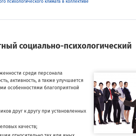
го психологического климата в коллективе
ятный социально-психологический
яженности среди персонала
ть, активность, а также улучшается
ыми особенностями благоприятной
иков друг к другу при установленных
еловых качеств;
иции относительно тех или иных