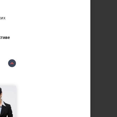
ких
ктиве