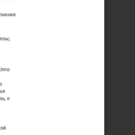
лнения
уппы;
 Это
о
ия
ь, а
ной