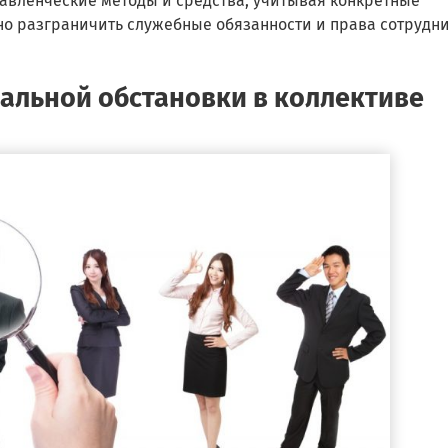
равленческие методы и средства, учитывая конкретные
но разграничить служебные обязанности и права сотрудни
альной обстановки в коллективе