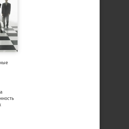
нные
ка
нность
х