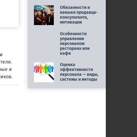
Обязанности и
навыки продавца-
консультанта,
мотивация
Особенности
управления
персоналом
ресторана или
кафе
 и
теля.
Оценка
ные и
эффективности
персонала — виды,
иков.
системы и методы