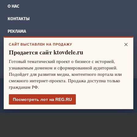
О НАС
КОНТАКТЫ
РЕКЛАМА
×
БИЗНЕС ИДЕИ
САЙТ ВЫСТАВЛЕН НА ПРОДАЖУ
Продается сайт ktovdele.ru
СПРАВОЧНИК
Готовый тематический проект о бизнесе с историей,
узнаваемым доменом и сформированной аудиторией.
ФРАНШИЗЫ
Подойдет для развития медиа, контентного портала или
смежного интернет-проекта. Продажа доступна только
гражданам РФ.
ktovdele.ru
— идеи и ведение бизнеса. Все права защищены.
© 2014-2026
Посмотреть лот на REG.RU
Политика конфиденциальности